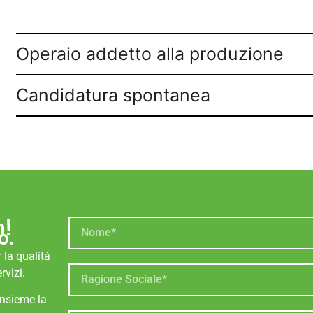
Operaio addetto alla produzione
Candidatura spontanea
m!
o.
 la qualità
rvizi.
insieme la