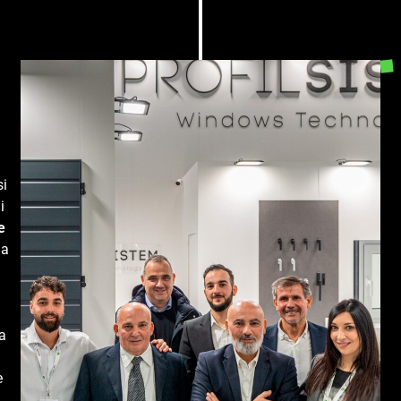
si
i
e
na
a
e