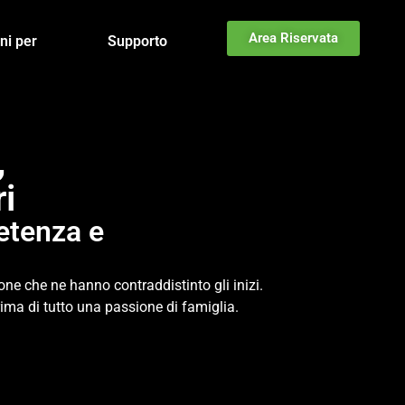
Area Riservata
ni per
Supporto
,
ri
etenza e
ne che ne hanno contraddistinto gli inizi.
rima di tutto una passione di famiglia.