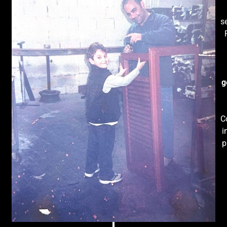
s
g
C
i
p