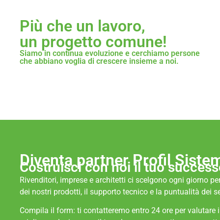
Più che un lavoro,
un progetto comune!
Siamo in continua evoluzione e cerchiamo persone
che abbiano voglia di crescere insieme a noi.
Diventa partner Profil Siste
Costruisci con noi il tuo success
Rivenditori, imprese e architetti ci scelgono ogni giorno per
dei nostri prodotti, il supporto tecnico e la puntualità dei se
Compila il form: ti contatteremo entro 24 ore per valutare 