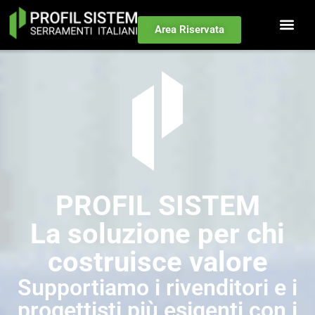
contenuto
Area Riservata
PROFIL SISTEM
La soluzione per chi
costruisce valore
Supportiamo i rivenditori e i
progettisti più esigenti con i