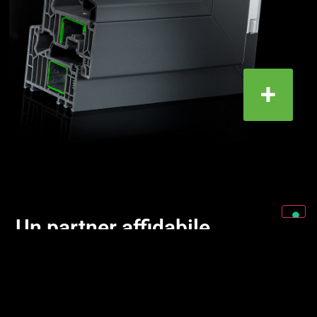
+
Un partner affidabile,
oggi e domani
Sessant’anni di esperienza e tre generazioni
dedicate al
mondo dei serramenti ci rendono oggi un punto di
riferimento per rivenditori e progettisti che cercano un